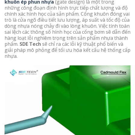
khuôn ép phun nhựa
(gate design) là một trong
những công đoạn định hình trực tiếp chất lượng và độ
chính xác hình học của sản phẩm. Cổng khuôn đóng vai
trò là cửa ngõ điều tiết lưu lượng, áp suất và tốc độ của
dòng nhựa nóng chảy đi vào lòng khuôn. Việc tính toán
sai lệch các thông số hình học của cổng bơm sẽ dẫn đến
hàng loạt lỗi nghiêm trọng trên sản phẩm nhựa thành
phẩm.
SDE Tech
sẽ chỉ ra các lỗi kỹ thuật phổ biến và
giải pháp mô phỏng để tối ưu hóa kết cấu hệ thống cấp
nhựa.