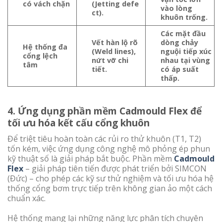
có vách chặn
(Jetting defe
vào lòng
ct).
khuôn trống.
Các mặt đầu
Vết hàn lộ rõ
dòng chảy
Hệ thống đa
(Weld lines),
nguội tiếp xúc
cổng lệch
nứt vỡ chi
nhau tại vùng
tâm
tiết.
có áp suất
thấp.
4. Ứng dụng phần mềm Cadmould Flex để
tối ưu hóa kết cấu cổng khuôn
Để triệt tiêu hoàn toàn các rủi ro thử khuôn (T1, T2)
tốn kém, việc ứng dụng công nghệ mô phỏng ép phun
kỹ thuật số là giải pháp bắt buộc. Phần mềm
Cadmould
Flex
– giải pháp tiên tiến được phát triển bởi SIMCON
(Đức) – cho phép các kỹ sư thử nghiệm và tối ưu hóa hệ
thống cổng bơm trực tiếp trên không gian ảo một cách
chuẩn xác.
Hệ thống mang lại những năng lực phân tích chuyên