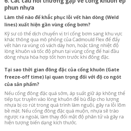
6. Các câu hỏi thường gặp về cổng khuôn ép
phun nhựa
Làm thế nào để khắc phục lỗi vết hàn dòng (Weld
lines) xuất hiện gần vùng cổng bơm?
Kỹ sư có thể dịch chuyển vị trí cổng bơm sang khu vực
khác thông qua mô phỏng của Cadmould Flex để đẩy
vết hàn ra vùng có vách dày hơn, hoặc tăng nhiệt độ
lòng khuôn và tốc độ phun tại vùng cổng để hai đầu
dòng nhựa hòa hợp tốt hơn trước khi đông đặc.
Tại sao thời gian đông đặc của cổng khuôn (Gate
freeze-off time) lại quan trọng đối với độ co ngót
của sản phẩm?
Nếu cổng đông đặc quá sớm, áp suất giữ áp không thể
tiếp tục truyền vào lòng khuôn để bù đắp cho lượng
nhựa bị co rút trong quá trình làm nguội, gây ra lỗi lõm
bề mặt. Nếu cổng đông đặc quá muộn, nhựa sẽ trào
ngược ra ngoài, làm thay đổi mật độ phân tử và gây ra
hiện tượng biến dạng kích thước.