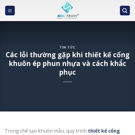
Skip
to
content
TIN TỨC
Các lỗi thường gặp khi thiết kế cổng
khuôn ép phun nhựa và cách khắc
phục
Trong chế tạo khuôn mẫu, quy trình
thiết kế cổng