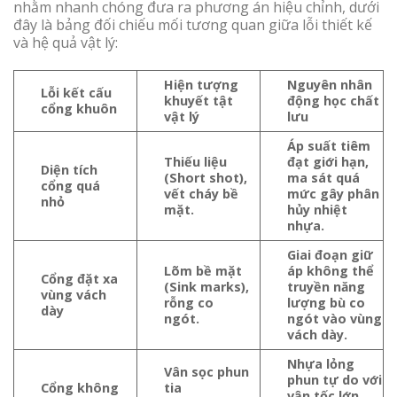
nhằm nhanh chóng đưa ra phương án hiệu chỉnh, dưới
đây là bảng đối chiếu mối tương quan giữa lỗi thiết kế
và hệ quả vật lý:
Hiện tượng
Nguyên nhân
Lỗi kết cấu
khuyết tật
động học chất
cổng khuôn
vật lý
lưu
Áp suất tiêm
Thiếu liệu
đạt giới hạn,
Diện tích
(Short shot),
ma sát quá
cổng quá
vết cháy bề
mức gây phân
nhỏ
mặt.
hủy nhiệt
nhựa.
Giai đoạn giữ
Lõm bề mặt
áp không thể
Cổng đặt xa
(Sink marks),
truyền năng
vùng vách
rỗng co
lượng bù co
dày
ngót.
ngót vào vùng
vách dày.
Nhựa lỏng
Vân sọc phun
phun tự do với
Cổng không
tia
vận tốc lớn