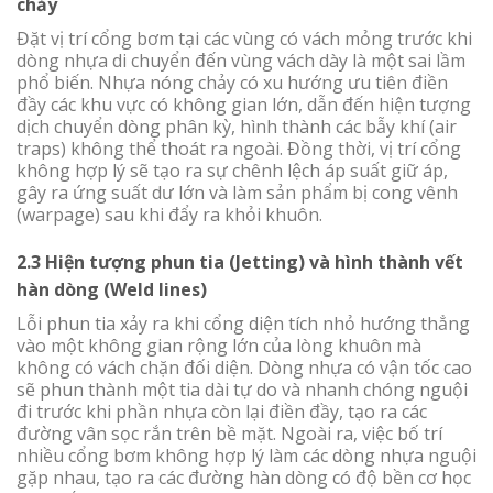
chảy
Đặt vị trí cổng bơm tại các vùng có vách mỏng trước khi
dòng nhựa di chuyển đến vùng vách dày là một sai lầm
phổ biến. Nhựa nóng chảy có xu hướng ưu tiên điền
đầy các khu vực có không gian lớn, dẫn đến hiện tượng
dịch chuyển dòng phân kỳ, hình thành các bẫy khí (air
traps) không thể thoát ra ngoài. Đồng thời, vị trí cổng
không hợp lý sẽ tạo ra sự chênh lệch áp suất giữ áp,
gây ra ứng suất dư lớn và làm sản phẩm bị cong vênh
(warpage) sau khi đẩy ra khỏi khuôn.
2.3 Hiện tượng phun tia (Jetting) và hình thành vết
hàn dòng (Weld lines)
Lỗi phun tia xảy ra khi cổng diện tích nhỏ hướng thẳng
vào một không gian rộng lớn của lòng khuôn mà
không có vách chặn đối diện. Dòng nhựa có vận tốc cao
sẽ phun thành một tia dài tự do và nhanh chóng nguội
đi trước khi phần nhựa còn lại điền đầy, tạo ra các
đường vân sọc rắn trên bề mặt. Ngoài ra, việc bố trí
nhiều cổng bơm không hợp lý làm các dòng nhựa nguội
gặp nhau, tạo ra các đường hàn dòng có độ bền cơ học