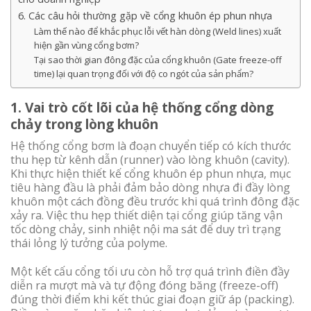
6. Các câu hỏi thường gặp về cổng khuôn ép phun nhựa
Làm thế nào để khắc phục lỗi vết hàn dòng (Weld lines) xuất
hiện gần vùng cổng bơm?
Tại sao thời gian đông đặc của cổng khuôn (Gate freeze-off
time) lại quan trọng đối với độ co ngót của sản phẩm?
1. Vai trò cốt lõi của hệ thống cổng dòng
chảy trong lòng khuôn
Hệ thống cổng bơm là đoạn chuyển tiếp có kích thước
thu hẹp từ kênh dẫn (runner) vào lòng khuôn (cavity).
Khi thực hiện thiết kế cổng khuôn ép phun nhựa, mục
tiêu hàng đầu là phải đảm bảo dòng nhựa đi đầy lòng
khuôn một cách đồng đều trước khi quá trình đông đặc
xảy ra. Việc thu hẹp thiết diện tại cổng giúp tăng vận
tốc dòng chảy, sinh nhiệt nội ma sát để duy trì trạng
thái lỏng lý tưởng của polyme.
Một kết cấu cổng tối ưu còn hỗ trợ quá trình điền đầy
diễn ra mượt mà và tự động đóng băng (freeze-off)
đúng thời điểm khi kết thúc giai đoạn giữ áp (packing).