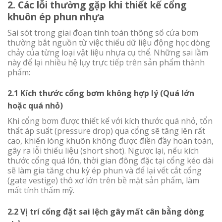
2. Các lỗi thường gặp khi thiết kế cổng
khuôn ép phun nhựa
Sai sót trong giai đoạn tính toán thông số cửa bơm
thường bắt nguồn từ việc thiếu dữ liệu động học dòng
chảy của từng loại vật liệu nhựa cụ thể. Những sai lầm
này để lại nhiều hệ lụy trực tiếp trên sản phẩm thành
phẩm:
2.1 Kích thước cổng bơm không hợp lý (Quá lớn
hoặc quá nhỏ)
Khi cổng bơm được thiết kế với kích thước quá nhỏ, tổn
thất áp suất (pressure drop) qua cổng sẽ tăng lên rất
cao, khiến lòng khuôn không được điền đầy hoàn toàn,
gây ra lỗi thiếu liệu (short shot). Ngược lại, nếu kích
thước cổng quá lớn, thời gian đông đặc tại cổng kéo dài
sẽ làm gia tăng chu kỳ ép phun và để lại vết cắt cổng
(gate vestige) thô xơ lớn trên bề mặt sản phẩm, làm
mất tính thẩm mỹ.
2.2 Vị trí cổng đặt sai lệch gây mất cân bằng dòng