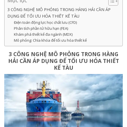
Mục lục
3 CÔNG NGHỆ MÔ PHỎNG TRONG HÀNG HẢI CẦN ÁP
DỤNG ĐỂ TỐI ƯU HÓA THIẾT KẾ TÀU
Điện toán động lực học chất lưu (CFD)
Phân tích phần tử hữu hạn (FEA)
Khám phá thiết kế đa ngành (MDX)
Mô phỏng: Chìa khóa để tối ưu hóa thiết kế
3 CÔNG NGHỆ MÔ PHỎNG TRONG HÀNG
HẢI CẦN ÁP DỤNG ĐỂ TỐI ƯU HÓA THIẾT
KẾ TÀU