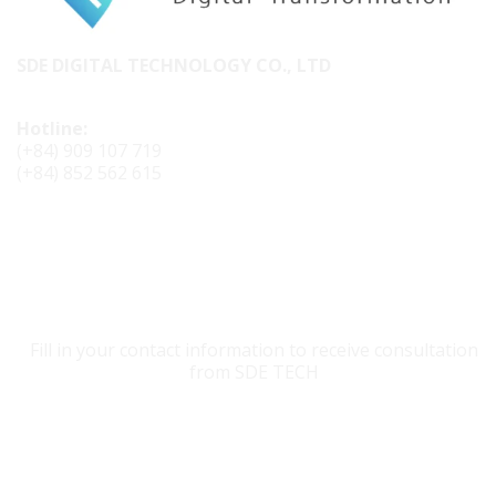
SDE DIGITAL TECHNOLOGY CO., LTD
Hotline:
(+84) 909 107 719
(+84) 852 562 615
CONTACT SDE TECH
Fill in your contact information to receive consultation
from SDE TECH