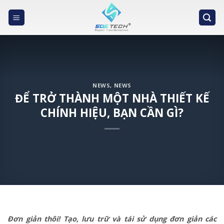
Skip
to
content
NEWS
,
NEWS
ĐỂ TRỞ THÀNH MỘT NHÀ THIẾT KẾ
CHÍNH HIỆU, BẠN CẦN GÌ?
Đơn giản thôi! Tạo, lưu trữ và tái sử dụng đơn giản các