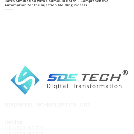
Batch Simulation with Cadmould Batch – Comprehensive
Automation for the Injection Molding Process
SDE DIGITAL TECHNOLOGY CO., LTD
Hotline:
(+84) 909 107 719
(+84) 852 562 615