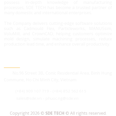
possess in-depth knowledge of manufacturing
processes, SDE TECH has become a trusted partner of
many domestic and international enterprises.
The Company delivers cutting-edge software solutions
such as Cadmould Flex, Particleworks, MANUSsim,
VoluMill, and CrownCAD, helping customers optimize
mold design, simulate machining processes, reduce
production lead time, and enhance overall productivity.
CONTACT US
No.96 Street 3B, Conic Residential Area, Binh Hung
Commune, Ho Chi Minh City, Vietnam
(+84) 909 107 719
-
(+84) 852 562 615
sales@sde.vn - phuoc.ng@sde.vn
Copyright 2026 ©
SDE TECH
© All rights reserved.