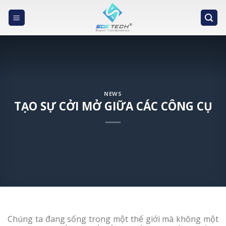
Skip
to
content
NEWS
TẠO SỰ CỞI MỞ GIỮA CÁC CÔNG CỤ
Chúng ta đang sống trong một thế giới mà không một