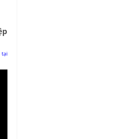
ệp
i
tại