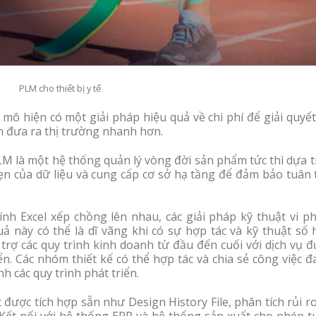
PLM cho thiết bị y tế
y mô hiện có một giải pháp hiệu quả về chi phí để giải quyế
an đưa ra thị trường nhanh hơn.
M là một hệ thống quản lý vòng đời sản phẩm tức thì dựa t
ẹn của dữ liệu và cung cấp cơ sở hạ tầng để đảm bảo tuân 
h Excel xếp chồng lên nhau, các giải pháp kỹ thuật vi p
ả này có thể là dĩ vãng khi có sự hợp tác và kỹ thuật số 
 trợ các quy trình kinh doanh từ đầu đến cuối với dịch vụ 
ển. Các nhóm thiết kế có thể hợp tác và chia sẻ công việc 
h các quy trình phát triển.
ợc tích hợp sẵn như Design History File, phân tích rủi ro