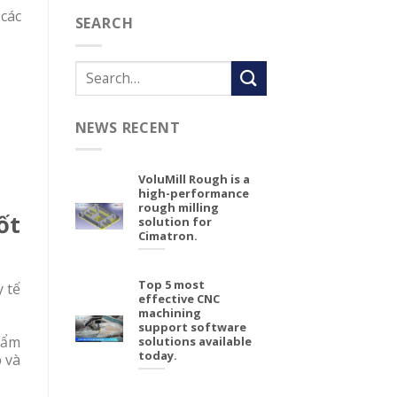
các
SEARCH
NEWS RECENT
VoluMill Rough is a
high-performance
rough milling
ốt
solution for
Cimatron.
Top 5 most
y tế
effective CNC
machining
support software
hẩm
solutions available
today.
 và