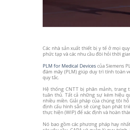
Các nhà sản xuất thiết bị y tế ở mọi qu
phức tạp và các nhu cầu đòi hỏi thời gi
PLM for Medical Devices
của Siemens PL
đám mây (PLM) giúp duy trì tính toàn v
quy tắc.
Hệ thống CNTT bị phân mảnh, trang tín
tuân thủ. Tất cả những sự kém hiệu qu
nhiều miền. Giải pháp của chúng tôi hỗ
định cấu hình sẵn sẽ cùng bạn phát tri
thực hiện (WIP) để xác định và hoàn thàn
Nó bao gồm các phương pháp hay nhất đư