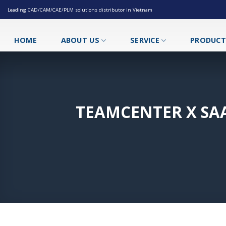
Skip
Leading CAD/CAM/CAE/PLM solutions distributor in Vietnam
to
content
HOME
ABOUT US
SERVICE
PRODUC
TEAMCENTER X SA