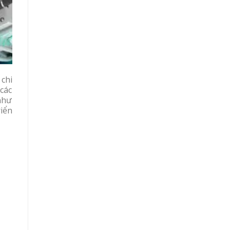
chi
các
 như
iển