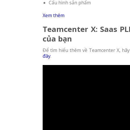
Cấu hình sản phẩm
Xem thêm
Teamcenter X: Saas PL
của bạn
Để tìm hiểu thêm về Teamcenter X, hãy
đây
.