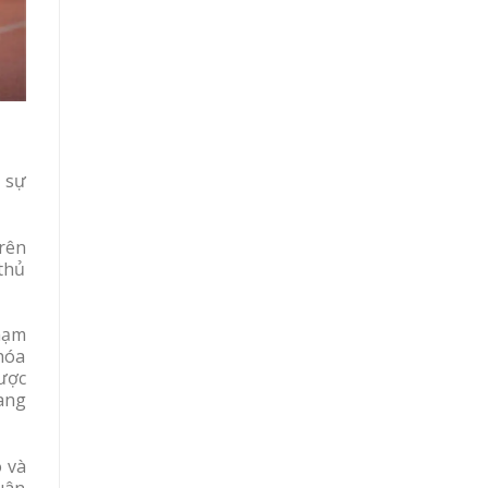
t sự
rên
thủ
hạm
hóa
được
đang
 và