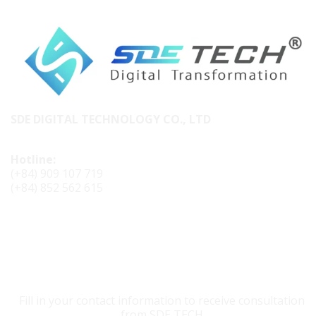
SDE DIGITAL TECHNOLOGY CO., LTD
Hotline:
(+84) 909 107 719
(+84) 852 562 615
CONTACT SDE TECH
Fill in your contact information to receive consultation
from SDE TECH